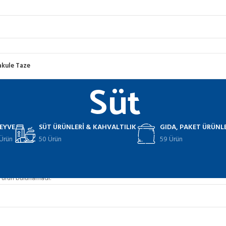
akule Taze
Süt
EYVE
SÜT ÜRÜNLERI & KAHVALTILIK
GIDA, PAKET ÜRÜNL
Ürün
50 Ürün
59 Ürün
eri & Kahvaltılık
Süt
 ürün bulunamadı.