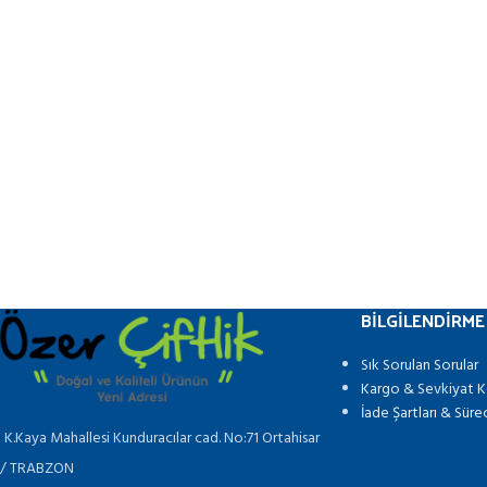
BILGILENDIRME
Sık Sorulan Sorular
Kargo & Sevkiyat Ko
İade Şartları & Süre
K.Kaya Mahallesi Kunduracılar cad. No:71 Ortahisar
/ TRABZON