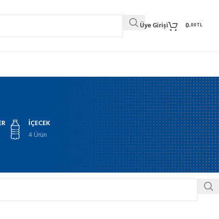
Üye Girişi
0
,00
TL
ER
İÇECEK
4 Ürün