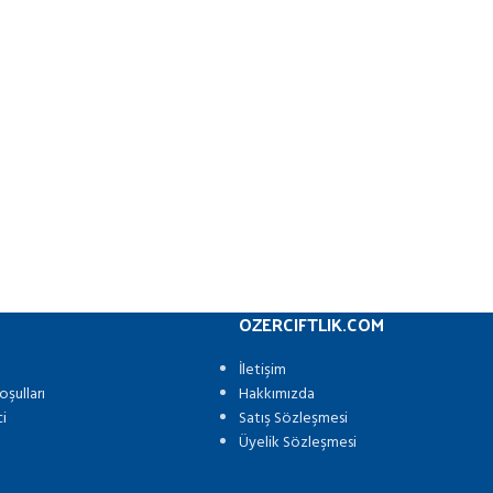
OZERCIFTLIK.COM
İletişim
şulları
Hakkımızda
ci
Satış Sözleşmesi
Üyelik Sözleşmesi