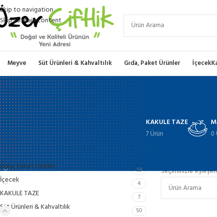
Skip to navigation
Skip to main content
Meyve
Süt Ürünleri & Kahvaltılık
Gıda, Paket Ürünler
İçecek
K
KAKULE TAZE
M
7 Ürün
0 
KATEGORILER
Ana Sayfa
Süt Ürünl
Gıda, Paket Ürünler
59
Seçiminizle eşleşen
İçecek
4
KAKULE TAZE
7
Süt Ürünleri & Kahvaltılık
50