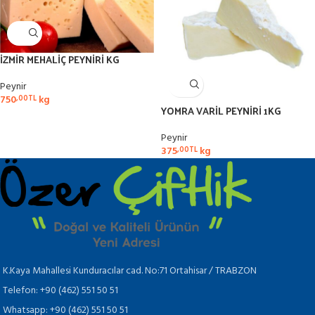
İZMİR MEHALİÇ PEYNİRİ KG
Peynir
750
kg
,00
TL
YOMRA VARİL PEYNİRİ 1KG
Peynir
375
kg
,00
TL
K.Kaya Mahallesi Kunduracılar cad. No:71 Ortahisar / TRABZON
Telefon: +90 (462) 551 50 51
Whatsapp: +90 (462) 551 50 51