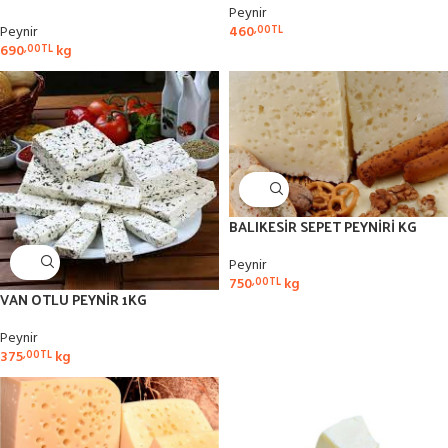
Peynir
Peynir
460
,00
TL
690
kg
,00
TL
BALIKESİR SEPET PEYNİRİ KG
Peynir
750
kg
,00
TL
VAN OTLU PEYNİR 1KG
Peynir
375
kg
,00
TL