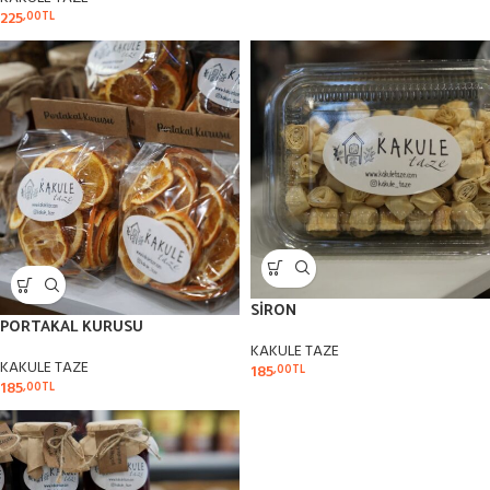
225
,00
TL
SİRON
PORTAKAL KURUSU
KAKULE TAZE
KAKULE TAZE
185
,00
TL
185
,00
TL