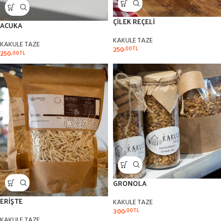
ÇİLEK REÇELİ
ACUKA
KAKULE TAZE
KAKULE TAZE
250
,00
TL
250
,00
TL
GRONOLA
ERİŞTE
KAKULE TAZE
300
,00
TL
KAKULE TAZE