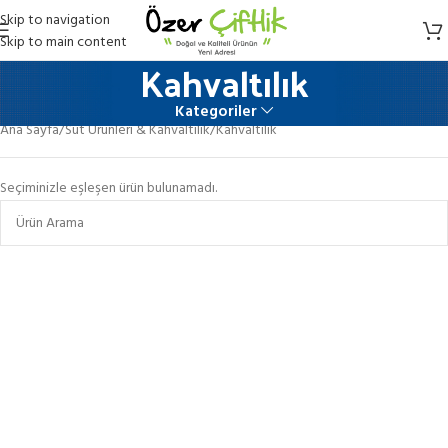
Skip to navigation
Skip to main content
Kahvaltılık
Kategoriler
Ana Sayfa
Süt Ürünleri & Kahvaltılık
Kahvaltılık
Seçiminizle eşleşen ürün bulunamadı.