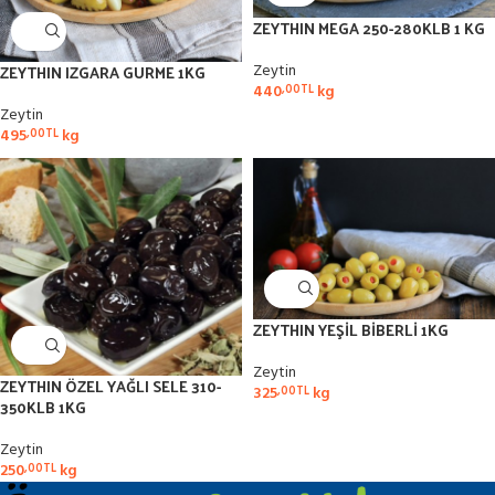
ZEYTHIN MEGA 250-280KLB 1 KG
ZEYTHIN IZGARA GURME 1KG
Zeytin
440
kg
,00
TL
Zeytin
495
kg
,00
TL
ZEYTHIN YEŞİL BİBERLİ 1KG
Zeytin
ZEYTHIN ÖZEL YAĞLI SELE 310-
325
kg
,00
TL
350KLB 1KG
Zeytin
250
kg
,00
TL