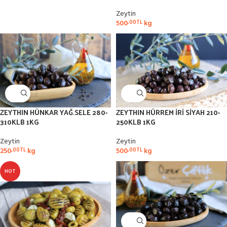
Zeytin
500
kg
,00
TL
ZEYTHIN HÜNKAR YAĞ.SELE 280-
ZEYTHIN HÜRREM İRİ SİYAH 210-
310KLB 1KG
250KLB 1KG
Zeytin
Zeytin
250
kg
500
kg
,00
TL
,00
TL
HOT