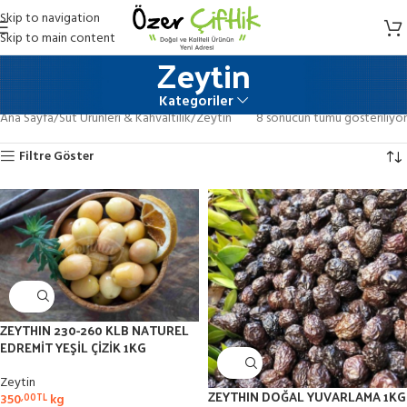
Skip to navigation
Skip to main content
Zeytin
Kategoriler
Ana Sayfa
Süt Ürünleri & Kahvaltılık
Zeytin
8 sonucun tümü gösteriliyor
Filtre Göster
ZEYTHIN 230-260 KLB NATUREL
EDREMİT YEŞİL ÇİZİK 1KG
Zeytin
ZEYTHIN DOĞAL YUVARLAMA 1KG
350
kg
,00
TL