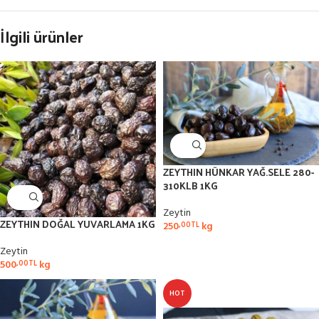
İlgili ürünler
ZEYTHIN HÜNKAR YAĞ.SELE 280-
310KLB 1KG
Zeytin
ZEYTHIN DOĞAL YUVARLAMA 1KG
250
kg
,00
TL
Zeytin
500
kg
,00
TL
HOT