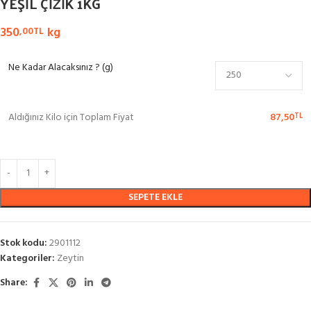
YEŞİL ÇİZİK 1KG
350
kg
,00
TL
Ne Kadar Alacaksınız ? (g)
Aldığınız Kilo için Toplam Fiyat
87,50
TL
SEPETE EKLE
Stok kodu:
2901112
Kategoriler:
Zeytin
Share: