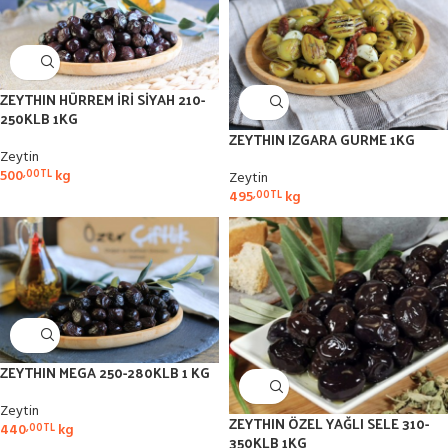
ZEYTHIN HÜRREM İRİ SİYAH 210-
250KLB 1KG
ZEYTHIN IZGARA GURME 1KG
Zeytin
500
kg
,00
TL
Zeytin
495
kg
,00
TL
ZEYTHIN MEGA 250-280KLB 1 KG
Zeytin
ZEYTHIN ÖZEL YAĞLI SELE 310-
440
kg
,00
TL
350KLB 1KG