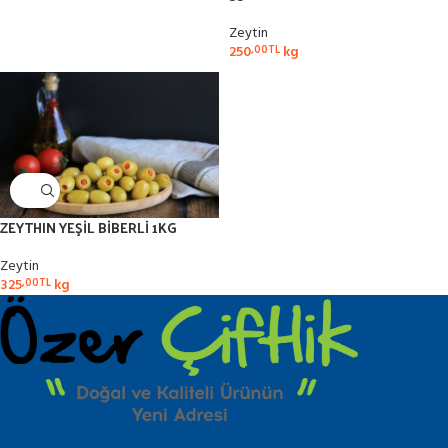
Zeytin
250
kg
,00
TL
ZEYTHIN YEŞİL BİBERLİ 1KG
Zeytin
325
kg
,00
TL