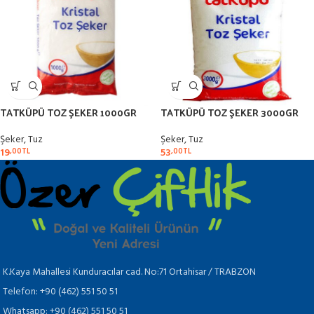
TATKÜPÜ TOZ ŞEKER 1000GR
TATKÜPÜ TOZ ŞEKER 3000GR
Şeker, Tuz
Şeker, Tuz
19
53
,00
TL
,00
TL
K.Kaya Mahallesi Kunduracılar cad. No:71 Ortahisar / TRABZON
Telefon: +90 (462) 551 50 51
Whatsapp: +90 (462) 551 50 51